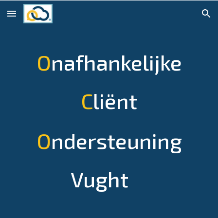
Skip to main content
Skip to navigation
O
nafhankelijke
C
liënt
O
ndersteuning
Vught